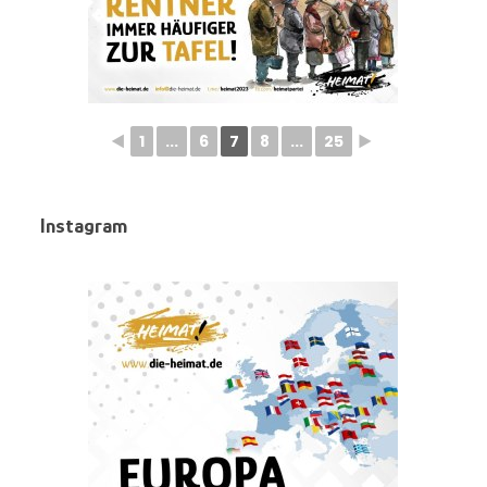
◄
1
...
6
7
8
...
25
►
Instagram