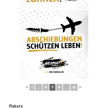
◄
1
...
6
7
8
...
12
►
Plakate