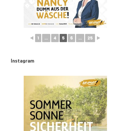
◄
1
...
4
5
6
...
25
►
Instagram