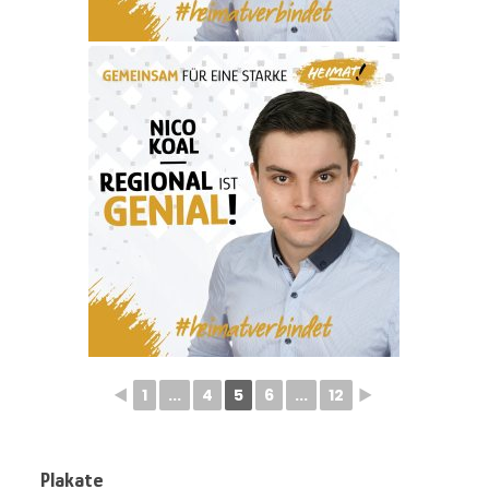
◄
1
...
4
5
6
...
12
►
Plakate