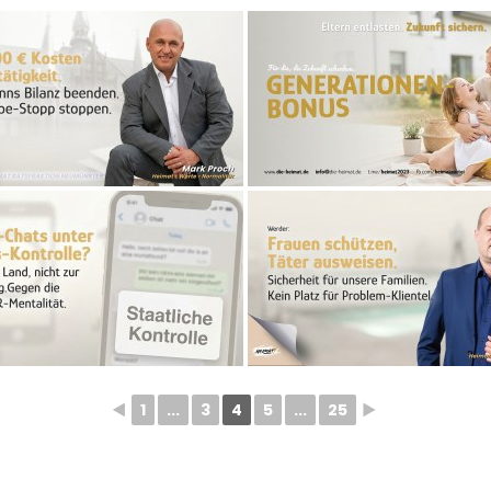
◄
1
...
3
4
5
...
25
►