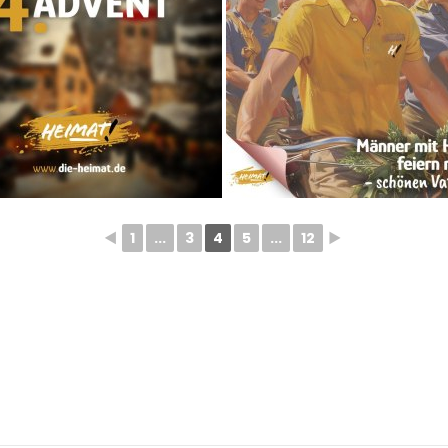
◄
1
...
3
4
5
...
12
►