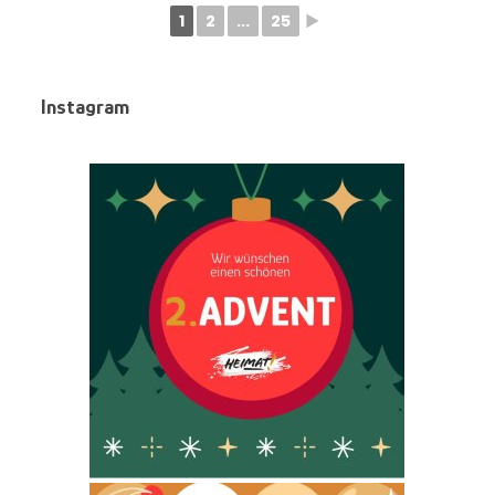
1
2
...
25
►
Instagram