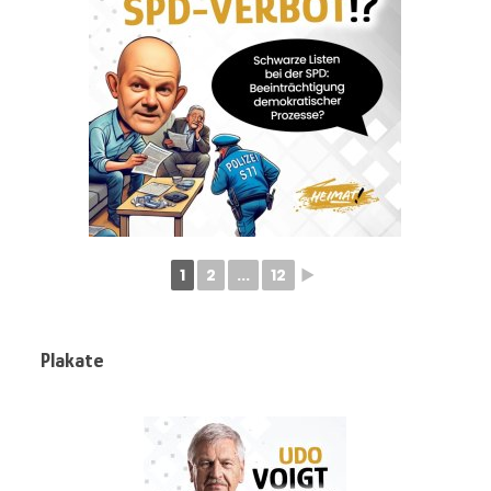
1
2
...
12
►
Plakate