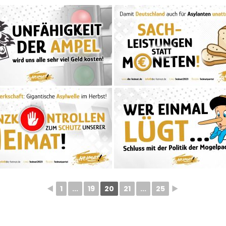
◄
1
...
19
20
21
...
25
►