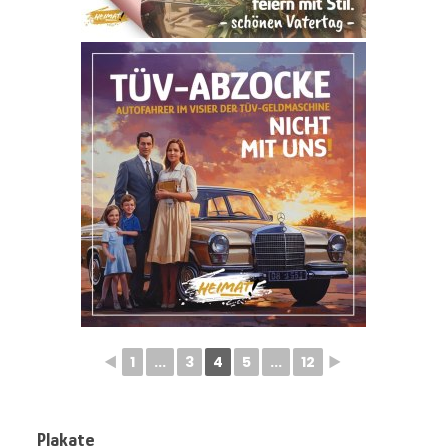
◄
1
...
3
4
5
...
12
►
Plakate