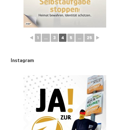
◄
1
...
3
4
5
...
25
►
Instagram