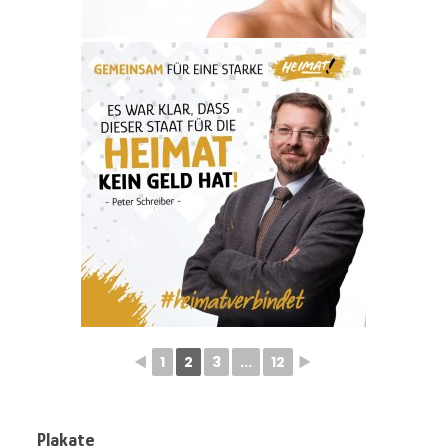
◄
1
2
3
...
12
►
Plakate