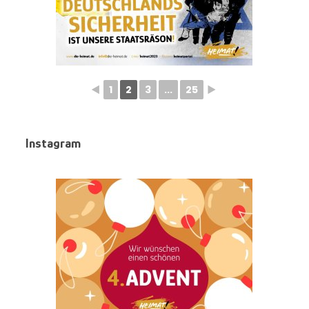
◄
1
2
3
...
25
►
Instagram