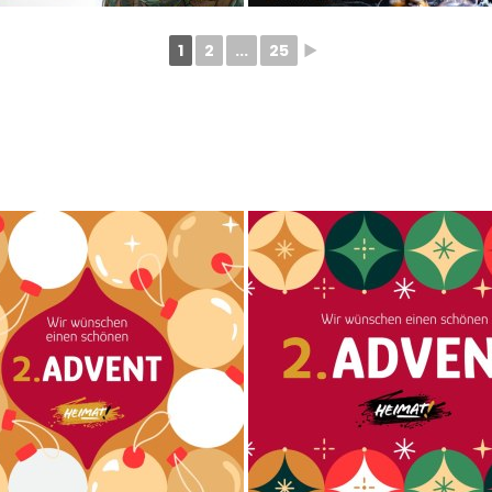
1
2
...
25
►