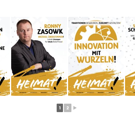
1
2
►