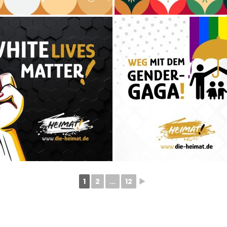
1
2
...
12
►