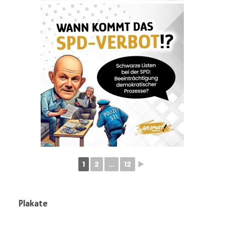
1
2
...
12
►
Plakate