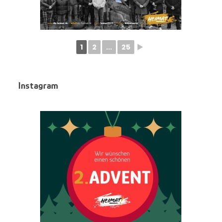
1
2
...
25
►
Instagram