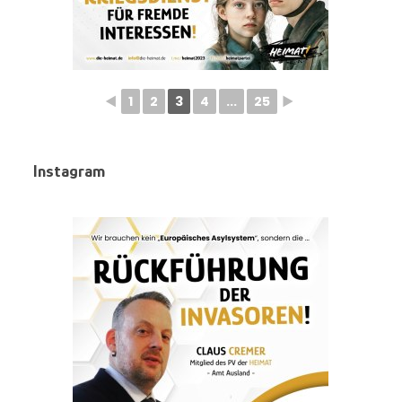
◄
1
2
3
4
...
25
►
Instagram