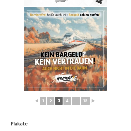
◄
1
2
3
4
...
12
►
Plakate