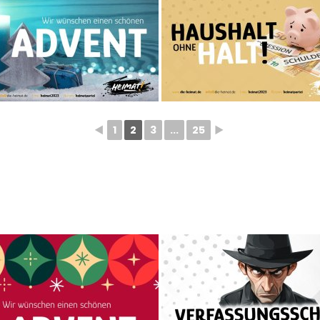
◄
1
2
3
...
25
►