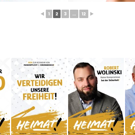
◄
1
2
3
...
12
►