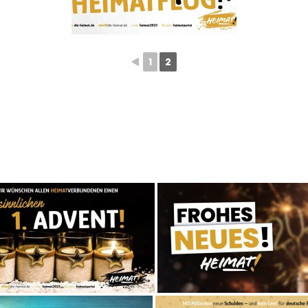
◄
1
2