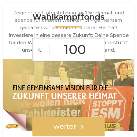
Zeige deine Unterstützung für 'Die Heimat' und
Wahlkampffonds
spende für unseren Wahlkampf – gemeinsam
gestalten wir die Zukunft unserer Heimat!
Investiere in eine bessere Zukunft: Deine Spende
für den Wahlkampf von 'Die Heimat' unterstützt
€
unsere Vorhaben für ein starkes Land.
€10
€25
€50
€100
€250
Freier Betrag
weiter