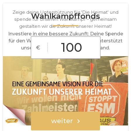
Zeige deine Unterstützung für 'Die Heimat' und
Wahlkampffonds
spende für unseren Wahlkampf – gemeinsam
gestalten wir die Zukunft unserer Heimat!
Investiere in eine bessere Zukunft: Deine Spende
für den Wahlkampf von 'Die Heimat' unterstützt
€
unsere Vorhaben für ein starkes Land.
€10
€25
€50
€100
€250
Freier Betrag
weiter