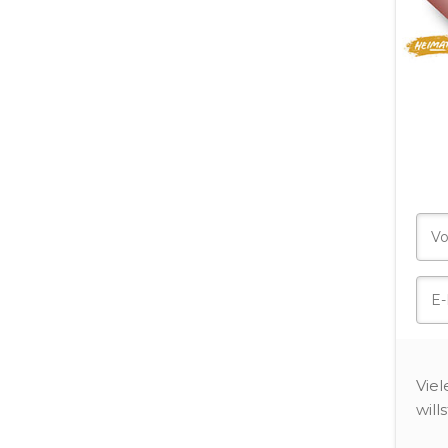
Vie
will