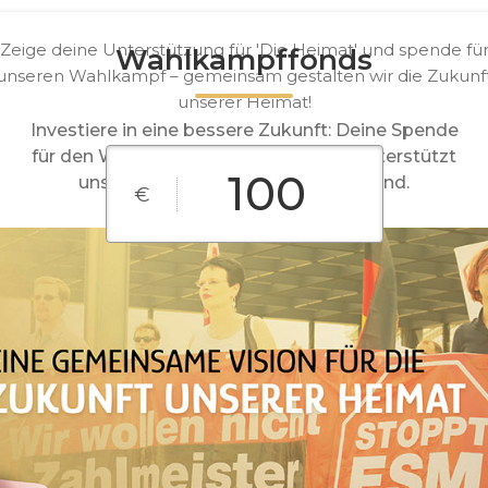
Zeige deine Unterstützung für 'Die Heimat' und spende fü
Wahlkampffonds
unseren Wahlkampf – gemeinsam gestalten wir die Zukunf
unserer Heimat!
Investiere in eine bessere Zukunft: Deine Spende
für den Wahlkampf von 'Die Heimat' unterstützt
unsere Vorhaben für ein starkes Land.
€
€10
€25
€50
€100
€250
Freier Betra