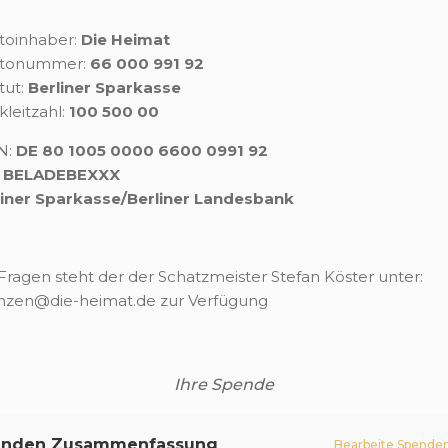
toinhaber:
Die Heimat
tonummer:
66 000 991 92
itut:
Berliner Sparkasse
leitzahl:
100 500 00
N:
DE 80 1005 0000 6600 0991 92
:
BELADEBEXXX
liner Sparkasse/Berliner Landesbank
Fragen steht der der Schatzmeister Stefan Köster unter:
anzen@die-heimat.de zur Verfügung
Ihre Spende
enden Zusammenfassung
Bearbeite Spende