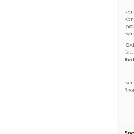
Kon
Kon
Inst
Bank
IBA
BIC
Ber
Bei 
fin
Sp