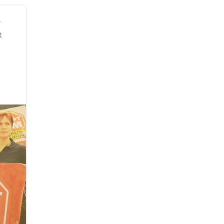
r
t
g