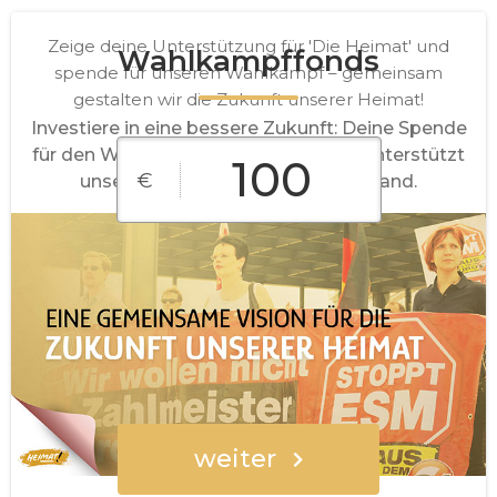
Zeige deine Unterstützung für 'Die Heimat' und
Wahlkampffonds
spende für unseren Wahlkampf – gemeinsam
gestalten wir die Zukunft unserer Heimat!
Investiere in eine bessere Zukunft: Deine Spende
für den Wahlkampf von 'Die Heimat' unterstützt
€
unsere Vorhaben für ein starkes Land.
€10
€25
€50
€100
€250
Freier Betrag
weiter